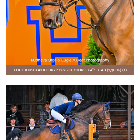
КСК «HORSEKA» КОНКУР «КУБОК «HORSEKA"1 ЭТАП (1ДЕНЬ) (1)