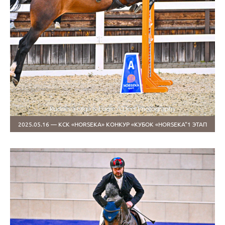
2025.05.16 — КСК «HORSEKA» КОНКУР «КУБОК «HORSEKA"1 ЭТАП