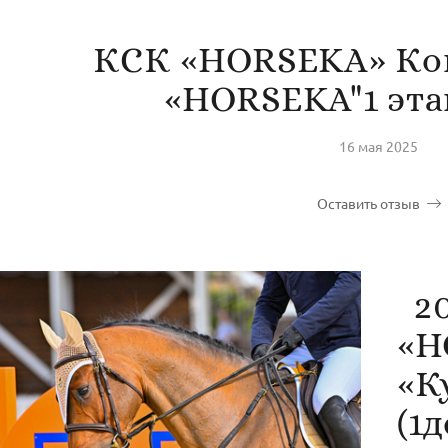
КСК «HORSEKA» Ко
«HORSEKA"1 этап
16 мая 2025
Оставить отзыв
20
«H
«К
(1