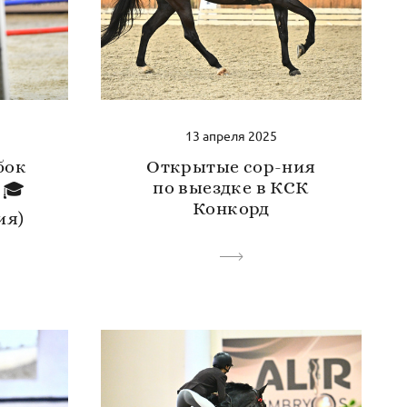
13 апреля 2025
бок
Открытые сор-ния
по выездке в КСК
 🎓
Конкорд
ия)