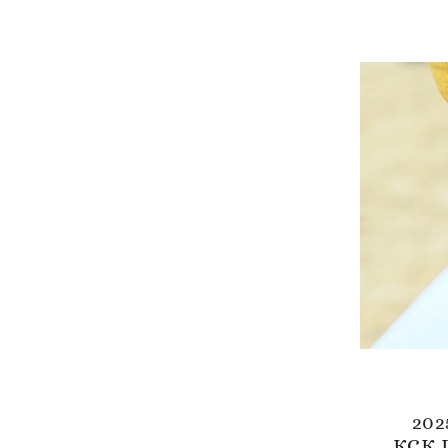
202
КСК П