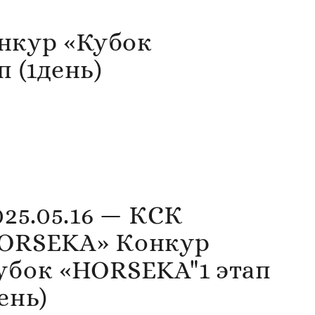
нкур «Кубок
 (1день)
25.05.16 — КСК
ORSEKA» Конкур
убок «HORSEKA"1 этап
день)