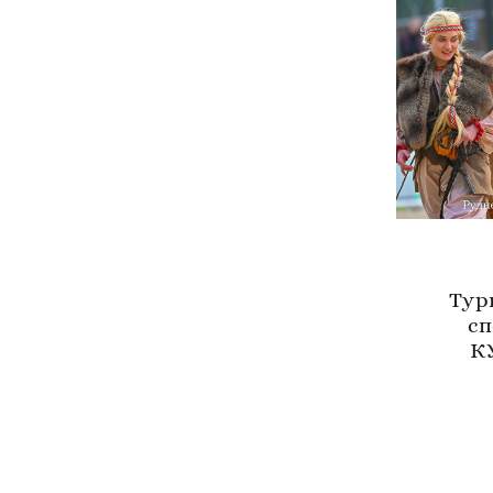
Тур
сп
К