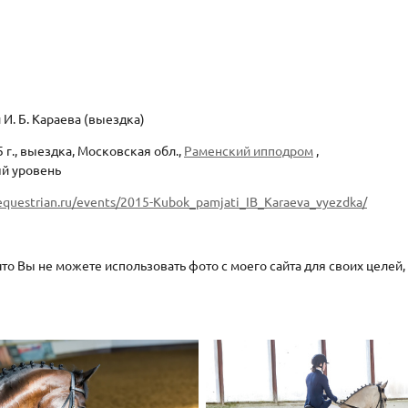
 И. Б. Караева (выездка)
 г., выездка, Московская обл.,
Раменский ипподром
,
ый уровень
equestrian.ru/events/2015-Kubok_pamjati_IB_Karaeva_vyezdka/
то Вы не можете использовать фото с моего сайта для своих целей,