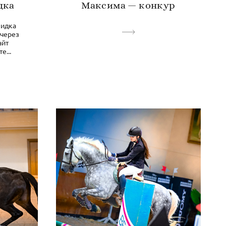
дка
Максима — конкур
кидка
 через
айт
е...