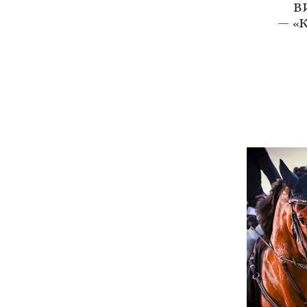
В
— «